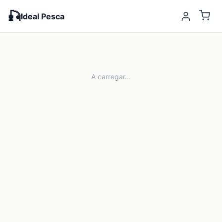
🎣
Ideal Pesca
A carregar...