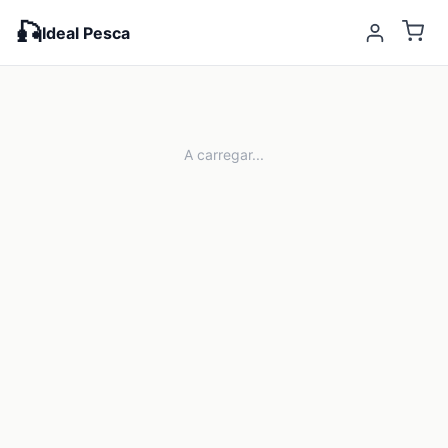
🎣
Ideal Pesca
A carregar...