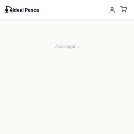
🎣
Ideal Pesca
A carregar...