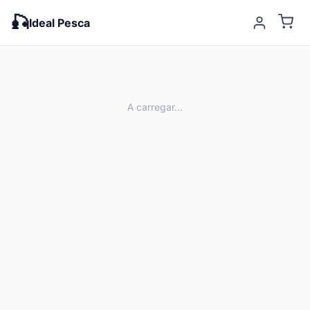
🎣
Ideal Pesca
A carregar...