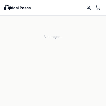
🎣
Ideal Pesca
A carregar...