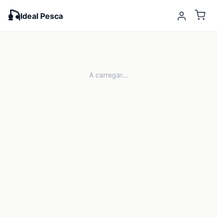
🎣
Ideal Pesca
A carregar...