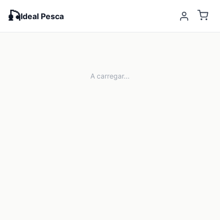
🎣
Ideal Pesca
A carregar...