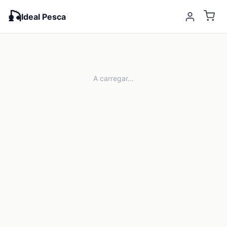
🎣
Ideal Pesca
A carregar...