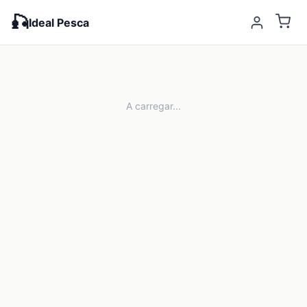
🎣
Ideal Pesca
A carregar...