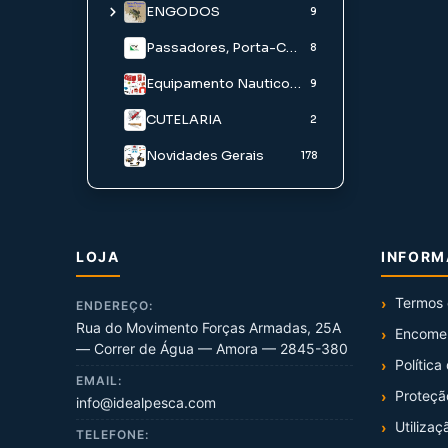
ENGODOS
Chumbo avulso
24
9
Chumbo em caixa
Engodos e Aditivos
Passadores, Porta-Carretos E Acessorios
2
9
8
Pó para Chumbadas
Iscos Água Doce
Equipamento Nautico/ Palamenta
9
1
CUTELARIA
Iscos Agua Salgada
2
Novidades Gerais
178
LOJA
INFOR
Termos 
ENDEREÇO:
Rua do Movimento Forças Armadas, 25A
Encome
— Correr de Água — Amora — 2845-380
Política
EMAIL:
Proteçã
info@idealpesca.com
Utilizaç
TELEFONE: