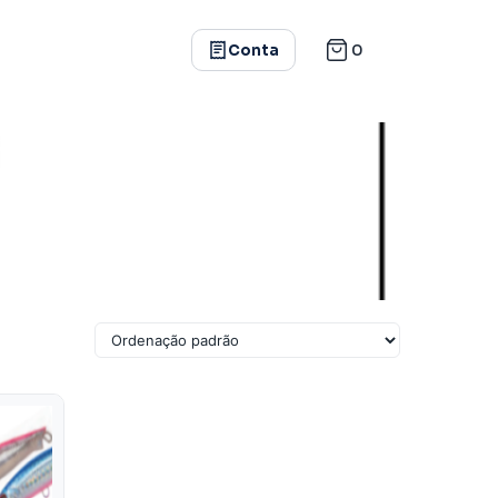
0
Conta