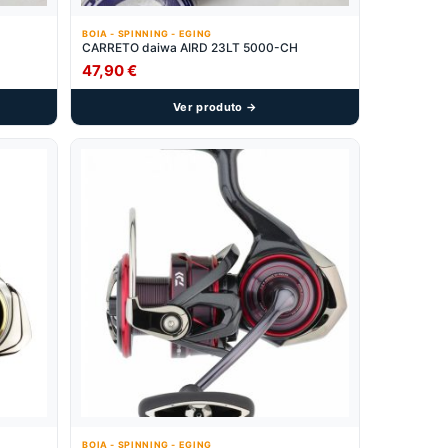
BOIA - SPINNING - EGING
CARRETO daiwa AIRD 23LT 5000-CH
47,90
€
Ver produto →
BOIA - SPINNING - EGING