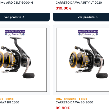
iwa AIRD 23LT 6000-H
CARRETO DAIWA AIRITY LT 2020
319,00
€
Ver produto →
Ver produto →
ING - EGING
BOIA - SPINNING - EGING
IWA BG 2500
CARRETO DAIWA BG 3000
99,90
€