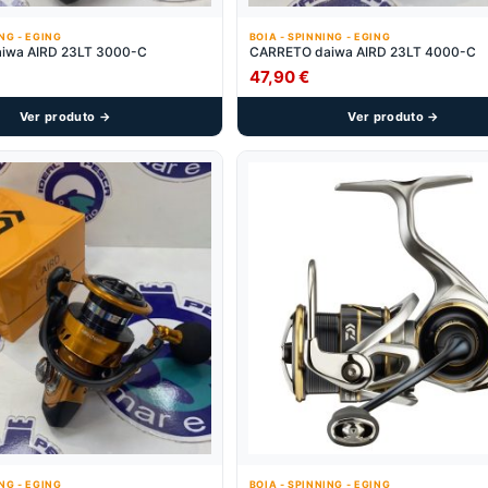
ING - EGING
BOIA - SPINNING - EGING
iwa AIRD 23LT 3000-C
CARRETO daiwa AIRD 23LT 4000-C
47,90
€
Ver produto →
Ver produto →
ING - EGING
BOIA - SPINNING - EGING