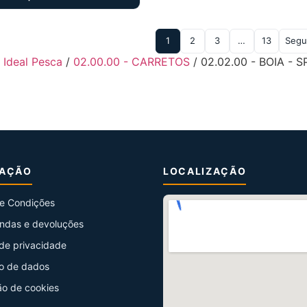
1
2
3
…
13
Segu
- Ideal Pesca
/
02.00.00 - CARRETOS
/ 02.02.00 - BOIA - 
MAÇÃO
LOCALIZAÇÃO
e Condições
ndas e devoluções
 de privacidade
o de dados
ão de cookies