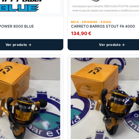
BOIA - SPINNING - EGING
. POWER 8000 BLUE
CARRETO BARROS STOUT FA 4000
134,90
€
Ver produto →
Ver produto →