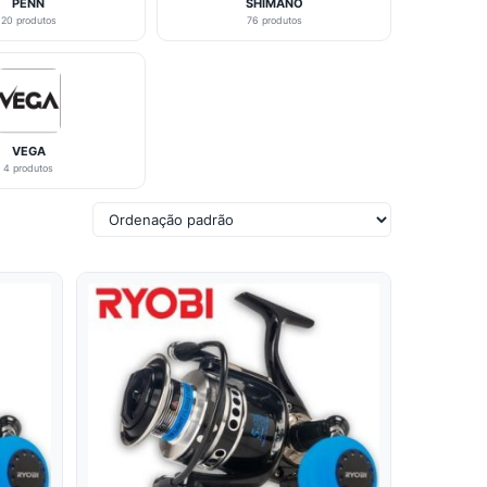
PENN
SHIMANO
20 produtos
76 produtos
VEGA
4 produtos