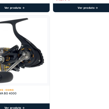
Ver produto →
Ver produto →
ING - EGING
IWA BG 4000
Ver produto →