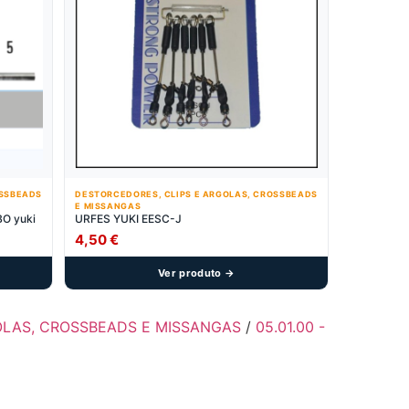
OSSBEADS
DESTORCEDORES, CLIPS E ARGOLAS, CROSSBEADS
E MISSANGAS
O yuki
URFES YUKI EESC-J
4,50
€
Ver produto →
GOLAS, CROSSBEADS E MISSANGAS
/
05.01.00 -