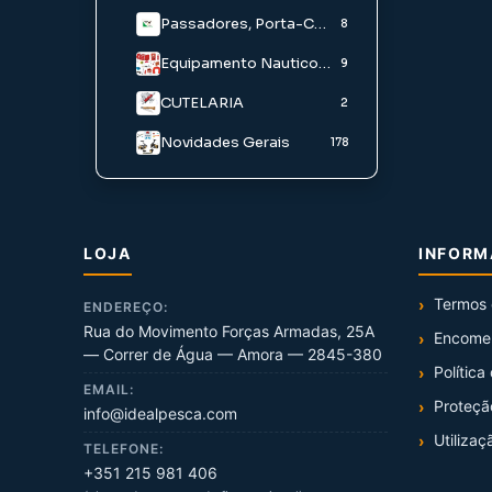
Chumbo em caixa
Engodos e Aditivos
Passadores, Porta-Carretos E Acessorios
2
9
8
Pó para Chumbadas
Iscos Água Doce
Equipamento Nautico/ Palamenta
9
1
CUTELARIA
Iscos Agua Salgada
2
Novidades Gerais
178
LOJA
INFOR
Termos 
ENDEREÇO:
Rua do Movimento Forças Armadas, 25A
Encome
— Correr de Água — Amora — 2845-380
Política
EMAIL:
Proteçã
info@idealpesca.com
Utilizaç
TELEFONE:
+351 215 981 406