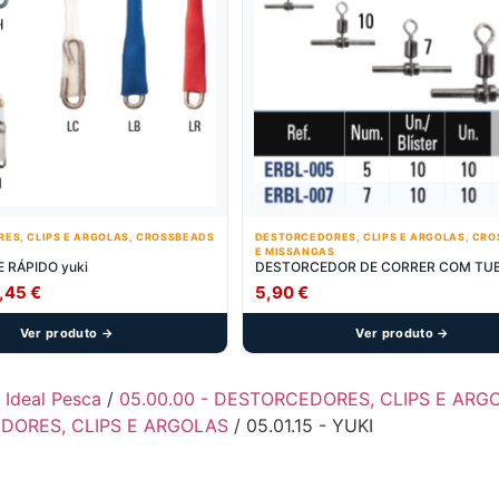
ES, CLIPS E ARGOLAS, CROSSBEADS
DESTORCEDORES, CLIPS E ARGOLAS, CR
E MISSANGAS
 RÁPIDO yuki
DESTORCEDOR DE CORRER COM TUB
Price
,45
€
5,90
€
range:
Ver produto →
Ver produto →
3,00 €
through
3,45 €
- Ideal Pesca
/
05.00.00 - DESTORCEDORES, CLIPS E AR
DORES, CLIPS E ARGOLAS
/ 05.01.15 - YUKI