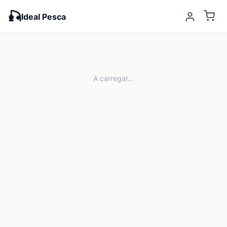
🎣
Ideal Pesca
A carregar...