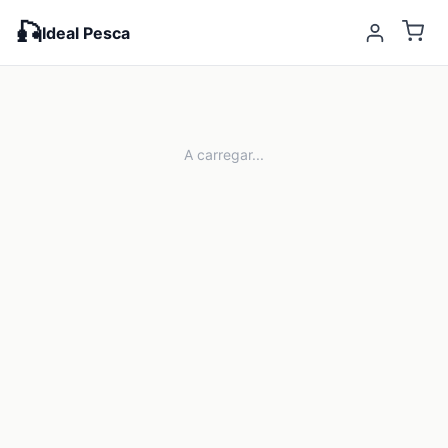
🎣
Ideal Pesca
A carregar...