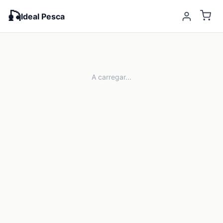
🎣
Ideal Pesca
A carregar...