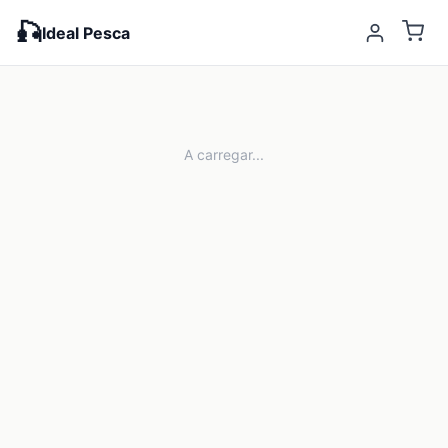
🎣
Ideal Pesca
A carregar...