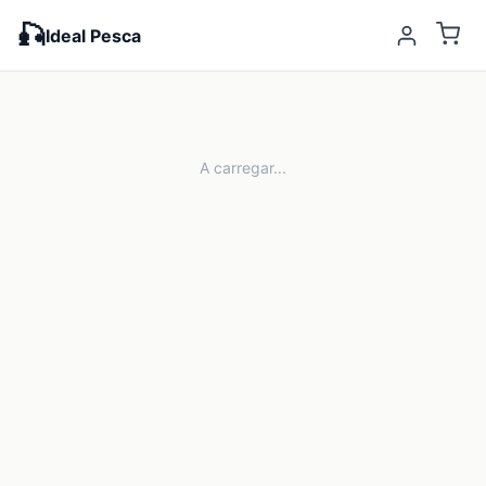
🎣
Ideal Pesca
A carregar...