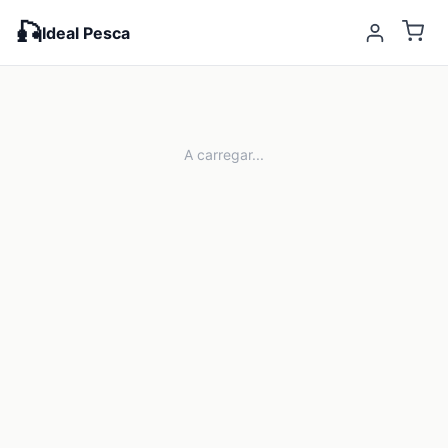
🎣
Ideal Pesca
A carregar...