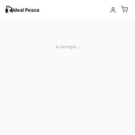
🎣
Ideal Pesca
A carregar...