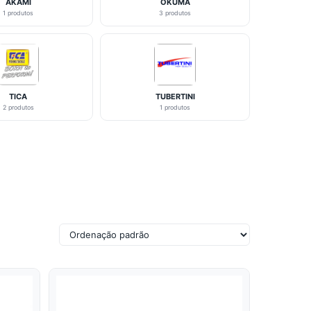
AKAMI
OKUMA
1 produtos
3 produtos
TICA
TUBERTINI
2 produtos
1 produtos