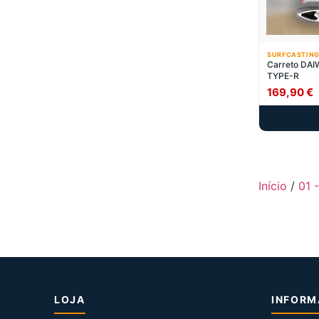
SURFCASTING
Carreto DAI
TYPE-R
169,90
€
Início
/
01 
LOJA
INFOR