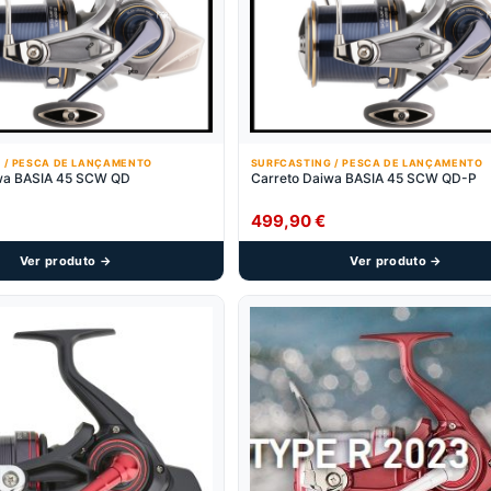
 / PESCA DE LANÇAMENTO
SURFCASTING / PESCA DE LANÇAMENTO
wa BASIA 45 SCW QD
Carreto Daiwa BASIA 45 SCW QD-P
499,90
€
Ver produto →
Ver produto →