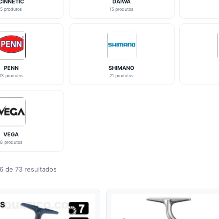
CINNETIC
DAIWA
5 produtos
15 produtos
PENN
SHIMANO
13 produtos
21 produtos
VEGA
8 produtos
6 de 73 resultados