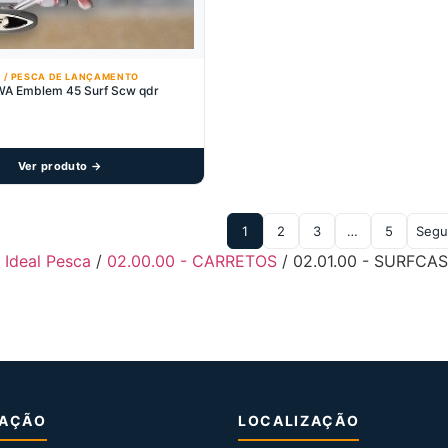
 / PESCA DE LANÇAMENTO
WA Emblem 45 Surf Scw qdr
Ver produto →
1
2
3
…
5
Segu
- Ideal Pesca
/
02.00.00 - CARRETOS
/ 02.01.00 - SURFCAS
MAÇÃO
LOCALIZAÇÃO