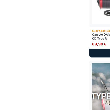
SURFCASTING
Carreto DA
QD Type R
89,90
€