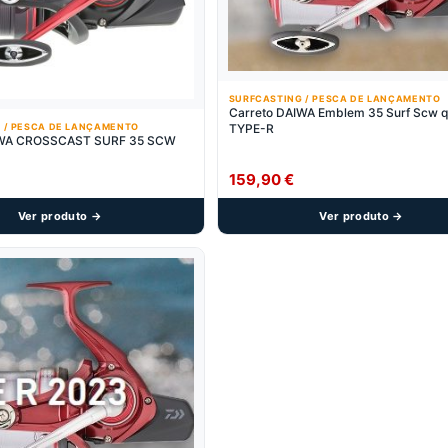
SURFCASTING / PESCA DE LANÇAMENTO
Carreto DAIWA Emblem 35 Surf Scw q
TYPE-R
 / PESCA DE LANÇAMENTO
IWA CROSSCAST SURF 35 SCW
159,90
€
Ver produto →
Ver produto →