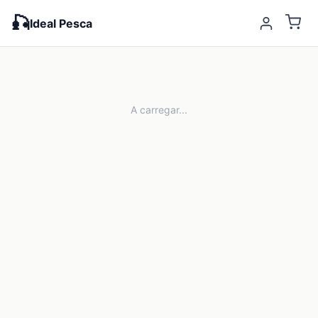
🎣
Ideal Pesca
A carregar...