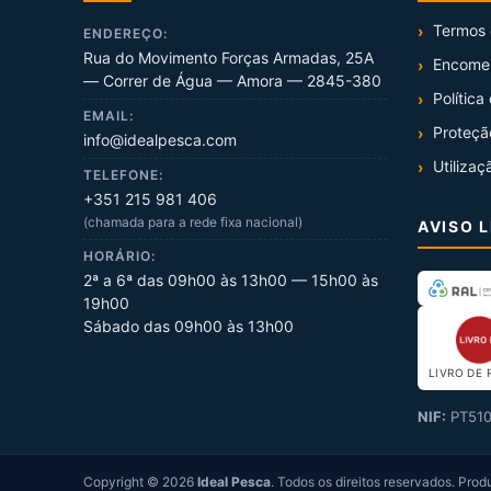
Termos 
ENDEREÇO:
Rua do Movimento Forças Armadas, 25A
Encome
— Correr de Água — Amora — 2845-380
Política
EMAIL:
Proteçã
info@idealpesca.com
Utilizaç
TELEFONE:
+351 215 981 406
(chamada para a rede fixa nacional)
AVISO 
HORÁRIO:
2ª a 6ª das 09h00 às 13h00 — 15h00 às
19h00
Sábado das 09h00 às 13h00
LIVRO DE 
NIF:
PT510
Copyright ©
2026
Ideal Pesca
. Todos os direitos reservados.
Prod