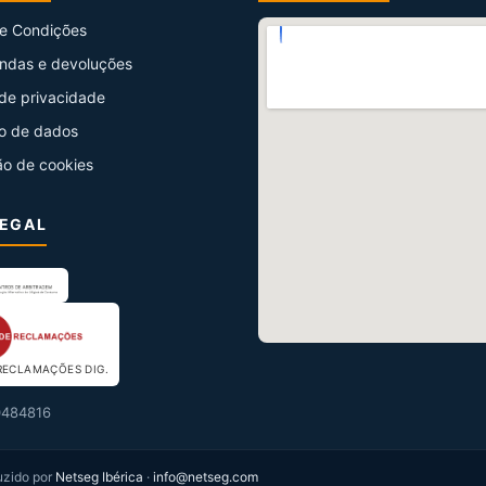
e Condições
ndas e devoluções
 de privacidade
o de dados
ão de cookies
LEGAL
RECLAMAÇÕES DIG.
484816
uzido por
Netseg Ibérica
·
info@netseg.com