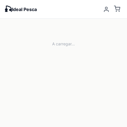
🎣
Ideal Pesca
A carregar...