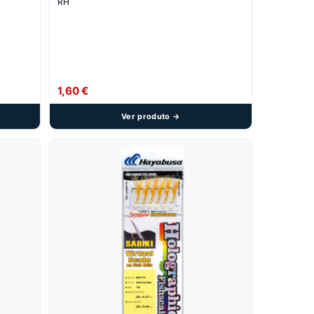
RH
1,60
€
Ver produto →