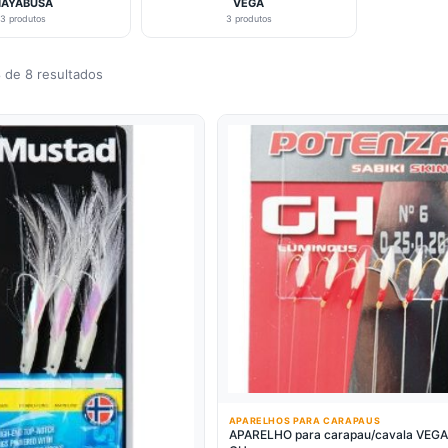
HAYABUSA
VEGA
3 produtos
3 produtos
 de 8 resultados
APARELHOS PARA CARAPAUS
APARELHO para carapau/cavala VEGA