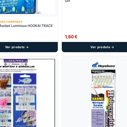
GH
ARA CARAPAUS
ustad Luminous HOOKAI TRACE
1,60
€
Ver produto →
Ver produto →