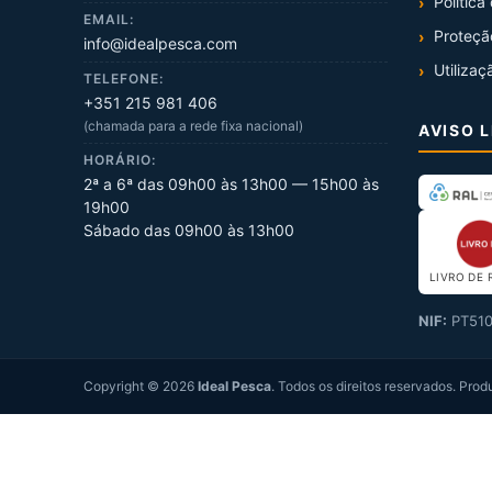
Política
EMAIL:
Proteçã
info@idealpesca.com
Utilizaç
TELEFONE:
+351 215 981 406
(chamada para a rede fixa nacional)
AVISO 
HORÁRIO:
2ª a 6ª das 09h00 às 13h00 — 15h00 às
19h00
Sábado das 09h00 às 13h00
LIVRO DE 
NIF:
PT510
Copyright ©
2026
Ideal Pesca
. Todos os direitos reservados.
Prod