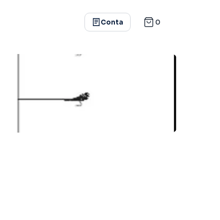
0
Conta