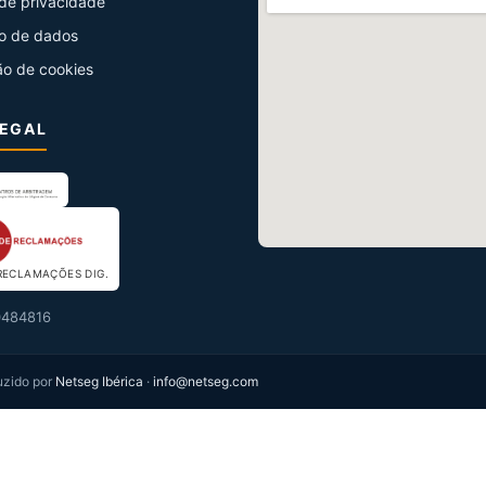
 de privacidade
o de dados
ão de cookies
LEGAL
RECLAMAÇÕES DIG.
484816
uzido por
Netseg Ibérica
·
info@netseg.com