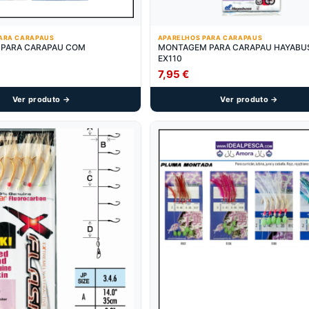
ARA CARAPAUS
APARELHOS PARA CARAPAUS
PARA CARAPAU COM
MONTAGEM PARA CARAPAU HAYABU
EX110
7,95
€
Ver produto →
Ver produto →