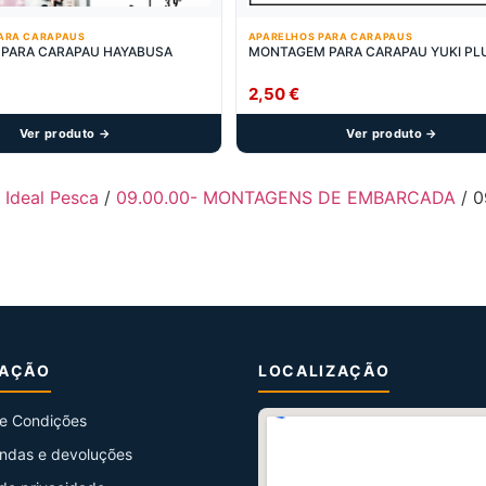
ARA CARAPAUS
APARELHOS PARA CARAPAUS
PARA CARAPAU HAYABUSA
MONTAGEM PARA CARAPAU YUKI P
2,50
€
Ver produto →
Ver produto →
- Ideal Pesca
/
09.00.00- MONTAGENS DE EMBARCADA
/ 0
MAÇÃO
LOCALIZAÇÃO
e Condições
ndas e devoluções