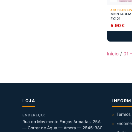
APARELHOS P
MONTAGEM 
EX121
5,90
€
Início
/
01 
LOJA
INFOR
Termos 
ENDEREÇO:
Rua do Movimento Forças Armadas, 25A
Encome
— Correr de Água — Amora — 2845-380