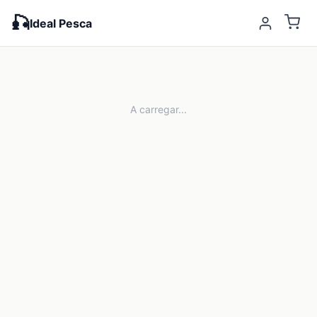
🎣
Ideal Pesca
A carregar...