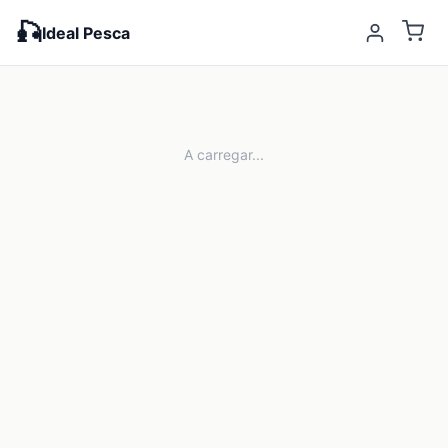
🎣
Ideal Pesca
A carregar...