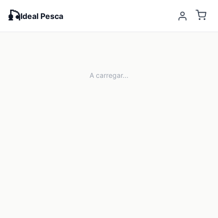
🎣
Ideal Pesca
A carregar...