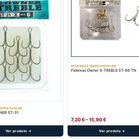
FATEIXAS E ANZÓIS DUPLOS
Fateixas Owner S-TREBLE ST-66 TN
NZÓIS DUPLOS
FATEIXA OWNER ST-31
Price
7,20
€
–
15,90
€
range:
Ver produto →
Ver produto →
7,20 €