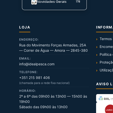
Novidades Gerais
178
LOJA
INFOR
Termos 
ENDEREÇO:
Rua do Movimento Forças Armadas, 25A
Encome
— Correr de Água — Amora — 2845-380
Política
EMAIL:
Proteçã
info@idealpesca.com
Utilizaç
TELEFONE:
+351 215 981 406
(chamada para a rede fixa nacional)
AVISO 
HORÁRIO:
2ª a 6ª das 09h00 às 13h00 — 15h00 às
19h00
Sábado das 09h00 às 13h00