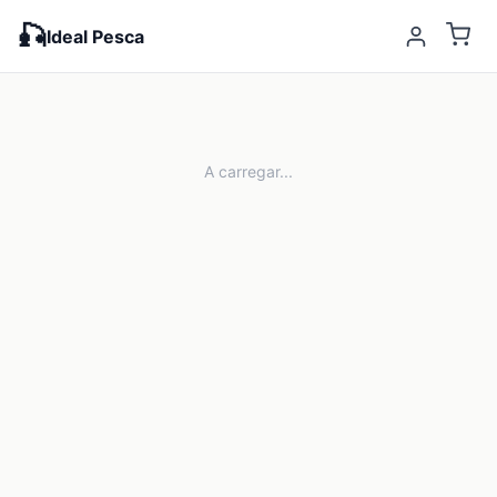
🎣
Ideal Pesca
A carregar...