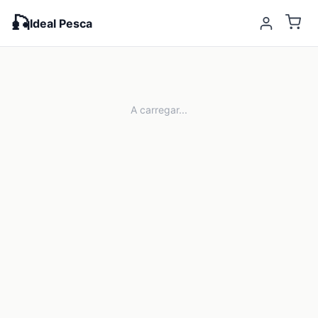
🎣
Ideal Pesca
A carregar...