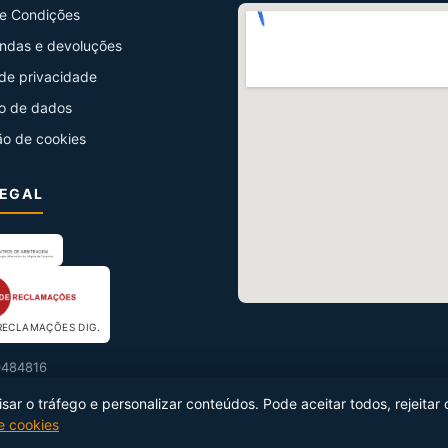
e Condições
ndas e devoluções
 de privacidade
o de dados
ão de cookies
LEGAL
RECLAMAÇÕES DIG.
484816
ar o tráfego e personalizar conteúdos. Pode aceitar todos, rejeitar 
de cookies
uzido por
Netseg Ibérica
·
info@netseg.com