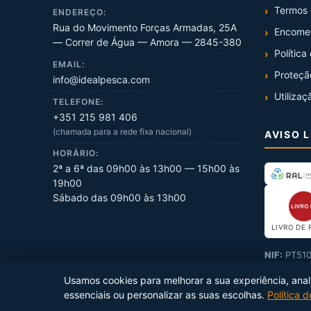
Termos 
ENDEREÇO:
Rua do Movimento Forças Armadas, 25A
Encome
— Correr de Água — Amora — 2845-380
Política
EMAIL:
Proteçã
info@idealpesca.com
Utilizaç
TELEFONE:
+351 215 981 406
(chamada para a rede fixa nacional)
AVISO 
HORÁRIO:
2ª a 6ª das 09h00 às 13h00 — 15h00 às
19h00
Sábado das 09h00 às 13h00
LIVRO DE 
NIF:
PT510
Usamos cookies para melhorar a sua experiência, analis
essenciais ou personalizar as suas escolhas.
Política 
Copyright ©
2026
Ideal Pesca
. Todos os direitos reservados.
Prod