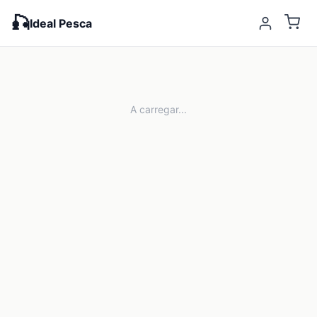
🎣
Ideal Pesca
A carregar...