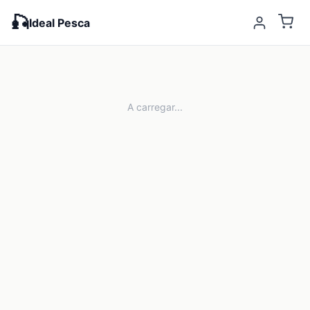
🎣
Ideal Pesca
A carregar...