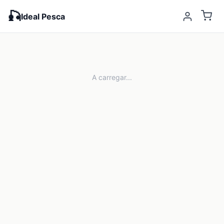
🎣
Ideal Pesca
A carregar...