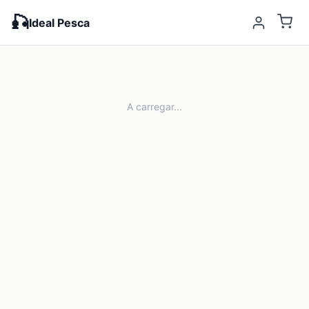
🎣
Ideal Pesca
A carregar...