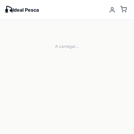
🎣
Ideal Pesca
A carregar...