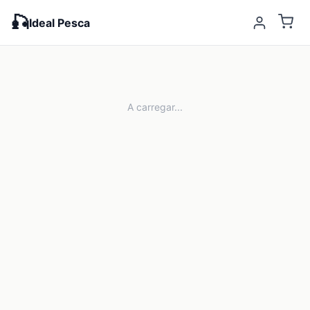
🎣
Ideal Pesca
A carregar...