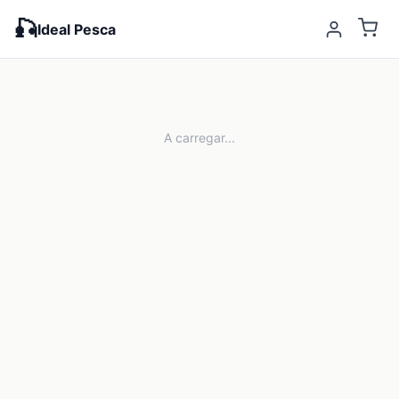
🎣
Ideal Pesca
A carregar...