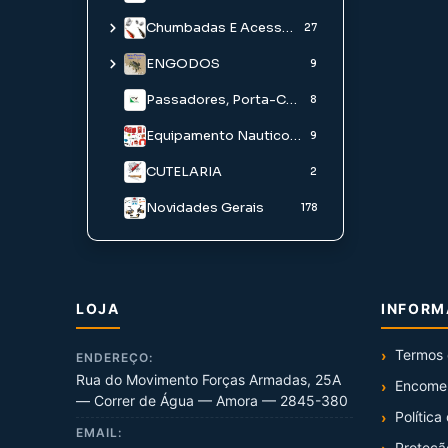
YO-ZURI
Chumbadas E Acessorios
27
1
ENGODOS
Chumbo avulso
24
9
Chumbo em caixa
Engodos e Aditivos
Passadores, Porta-Carretos E Acessorios
2
9
8
Pó para Chumbadas
Iscos Água Doce
Equipamento Nautico/ Palamenta
9
1
CUTELARIA
Iscos Agua Salgada
2
Novidades Gerais
178
LOJA
INFOR
Termos 
ENDEREÇO:
Rua do Movimento Forças Armadas, 25A
Encome
— Correr de Água — Amora — 2845-380
Política
EMAIL:
Proteçã