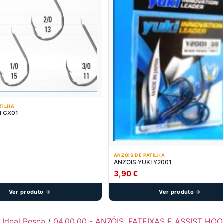
TILHA
I CX01
ANZÓIS DE PATILHA
ANZOIS YUKI Y2001
3,90
€
Ver produto →
Ver produto →
- Ideal Pesca
/
04.00.00 - ANZÓIS, FATEIXAS E ASSIST HO