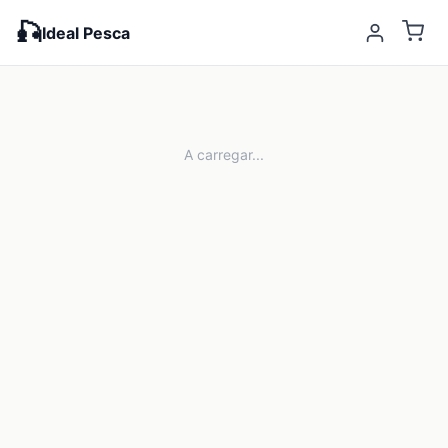
🎣
Ideal Pesca
A carregar...