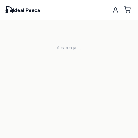
🎣
Ideal Pesca
A carregar...