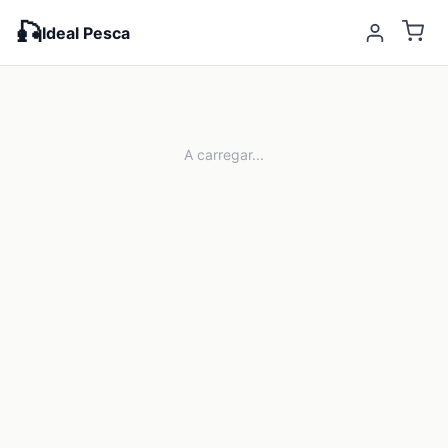
🎣
Ideal Pesca
A carregar...