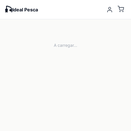
🎣
Ideal Pesca
A carregar...