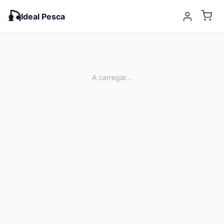
🎣
Ideal Pesca
A carregar...