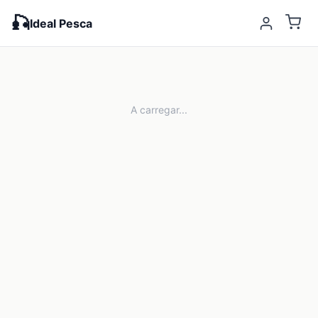
🎣
Ideal Pesca
A carregar...