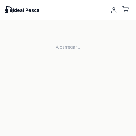
🎣
Ideal Pesca
A carregar...