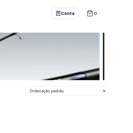
0
Conta