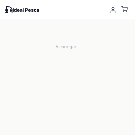
🎣
Ideal Pesca
A carregar...