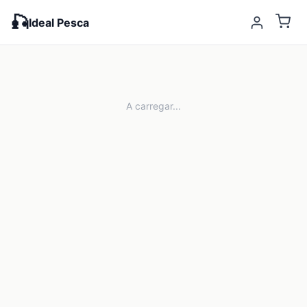
🎣
Ideal Pesca
A carregar...