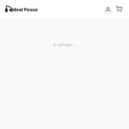
🎣
Ideal Pesca
A carregar...